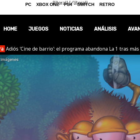
{literal}
{/literal}
PC
XBOX ONE
PS4
SWITCH
RETRO
HOME
JUEGOS
NOTICIAS
ANÁLISIS
AVA
ra
Adiós 'Cine de barrio': el programa abandona La 1 tras más
OPINIÓN
Imágenes
REPORTAJES