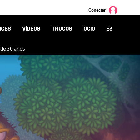
Conectar
NCES
VÍDEOS
TRUCOS
OCIO
E3
 de 30 años
CINE
TV
CÓMICS
MANGA