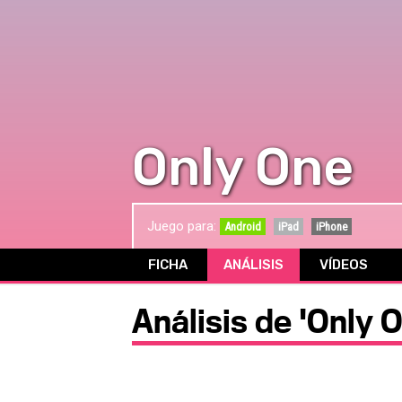
Only One
Juego para:
Android
iPad
iPhone
FICHA
ANÁLISIS
VÍDEOS
Análisis de 'Only 