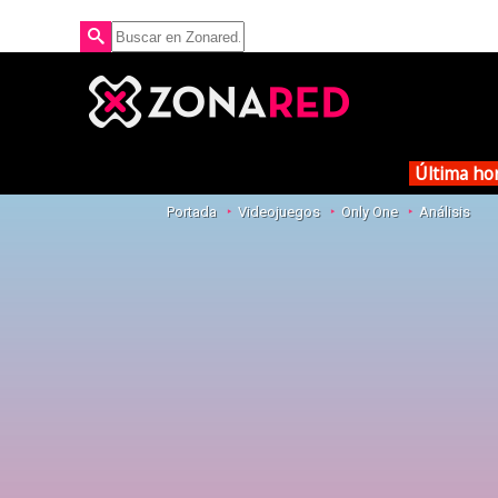
Última ho
Portada
Videojuegos
Only One
Análisis