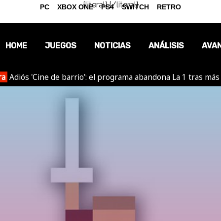
{literal}
{/literal}
PC
XBOX ONE
PS4
SWITCH
RETRO
HOME
JUEGOS
NOTICIAS
ANÁLISIS
AVA
ra
Adiós 'Cine de barrio': el programa abandona La 1 tras más
OPINIÓN
REPORTAJES