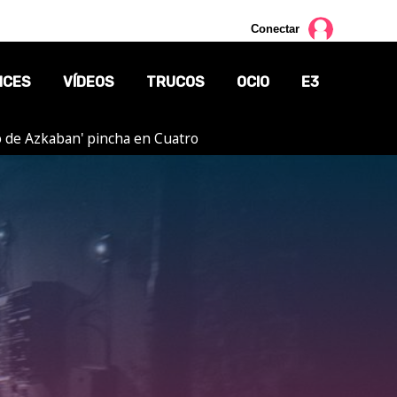
Conectar
NCES
VÍDEOS
TRUCOS
OCIO
E3
ero de Azkaban' pincha en Cuatro
CINE
TV
CÓMICS
MANGA