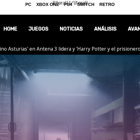
{literal}
{/literal}
PC
XBOX ONE
PS4
SWITCH
RETRO
HOME
JUEGOS
NOTICIAS
ANÁLISIS
AVA
tino Asturias' en Antena 3 lidera y 'Harry Potter y el prision
OPINIÓN
REPORTAJES