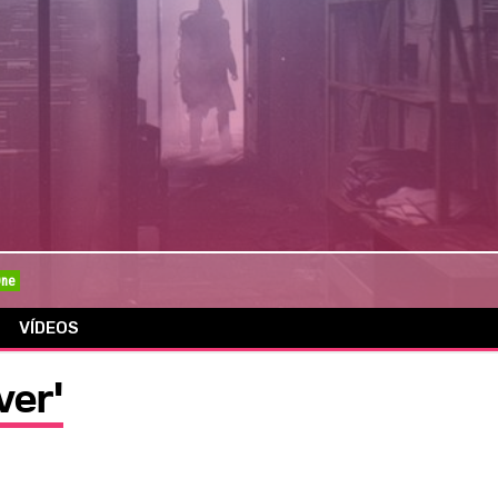
One
VÍDEOS
ver'