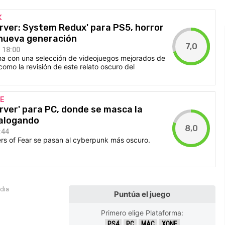
K
erver: System Redux' para PS5, horror
 nueva generación
7,0
 18:00
ena con una selección de videojuegos mejorados de
omo la revisión de este relato oscuro del
TE
erver' para PC, donde se masca la
ialogando
8,0
:44
rs of Fear se pasan al cyberpunk más oscuro.
edia
Puntúa el juego
Primero elige Plataforma:
PS4
PC
MAC
XONE