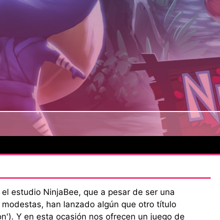
r el estudio NinjaBee, que a pesar de ser una
modestas, han lanzado algún que otro título
on'). Y en esta ocasión nos ofrecen un juego de