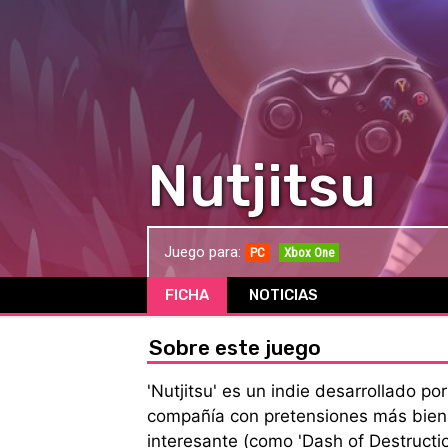
Nutjitsu
Juego para:
PC
Xbox One
FICHA
NOTICIAS
Sobre este juego
'Nutjitsu' es un indie desarrollado po
compañía con pretensiones más bien 
interesante (como 'Dash of Destructi