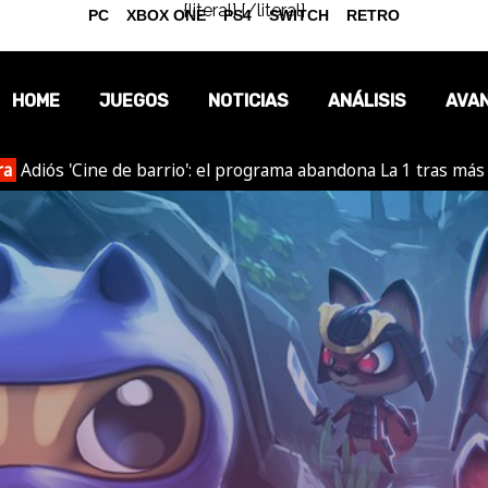
{literal}
{/literal}
PC
XBOX ONE
PS4
SWITCH
RETRO
HOME
JUEGOS
NOTICIAS
ANÁLISIS
AVA
ra
Adiós 'Cine de barrio': el programa abandona La 1 tras más
OPINIÓN
REPORTAJES