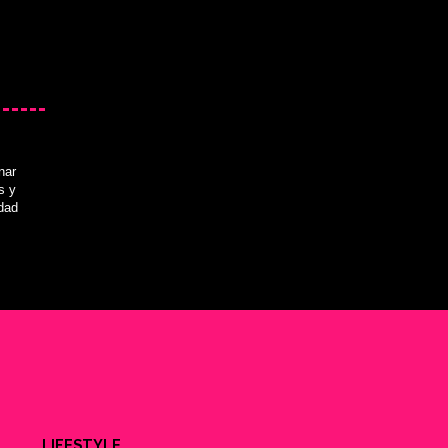
nar
s y
idad
LIFESTYLE