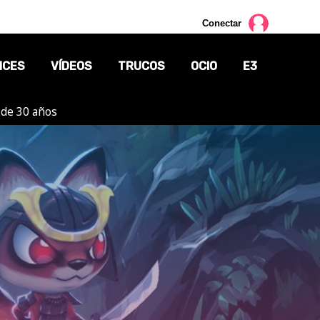
Conectar
NCES
VÍDEOS
TRUCOS
OCIO
E3
 de 30 años
CINE
TV
CÓMICS
MANGA