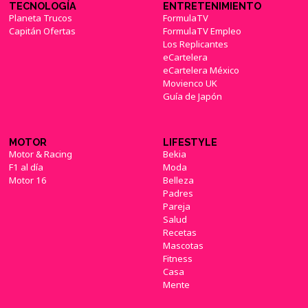
TECNOLOGÍA
ENTRETENIMIENTO
Planeta Trucos
FormulaTV
Capitán Ofertas
FormulaTV Empleo
Los Replicantes
eCartelera
eCartelera México
Movienco UK
Guía de Japón
MOTOR
LIFESTYLE
Motor & Racing
Bekia
F1 al día
Moda
Motor 16
Belleza
Padres
Pareja
Salud
Recetas
Mascotas
Fitness
Casa
Mente