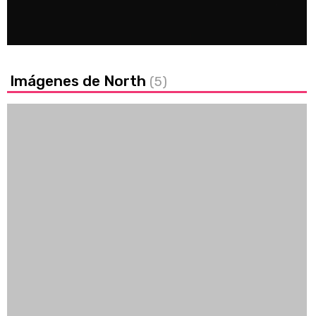
100.00%
/
Unmute
Imágenes de North
(5)