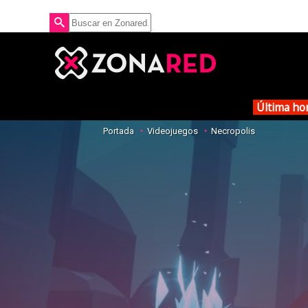
Última ho
Portada
Videojuegos
Necropolis