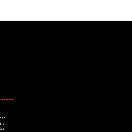
nar
s y
idad