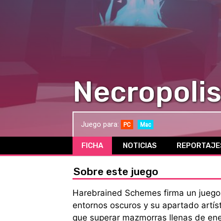
Necropoli
Juego para:
PC
Mac
FICHA
NOTICIAS
REPORTAJE
Sobre este juego
Harebrained Schemes firma un juego 
entornos oscuros y su apartado artís
que superar mazmorras llenas de ene