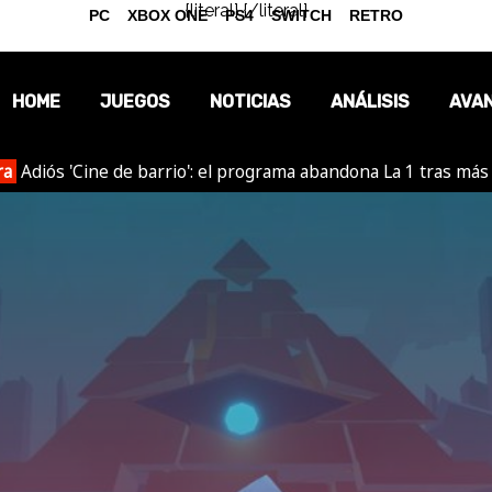
{literal}
{/literal}
PC
XBOX ONE
PS4
SWITCH
RETRO
HOME
JUEGOS
NOTICIAS
ANÁLISIS
AVA
ra
Adiós 'Cine de barrio': el programa abandona La 1 tras más
OPINIÓN
REPORTAJES