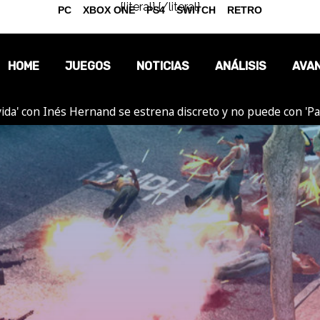
{literal}
{/literal}
PC
XBOX ONE
PS4
SWITCH
RETRO
HOME
JUEGOS
NOTICIAS
ANÁLISIS
AVA
ida' con Inés Hernand se estrena discreto y no puede con 'P
OPINIÓN
REPORTAJES