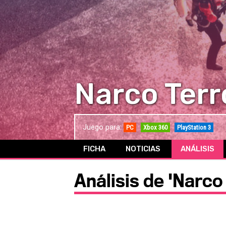
Narco Terr
Juego para:
PC
Xbox 360
PlayStation 3
FICHA
NOTICIAS
ANÁLISIS
Análisis de 'Narco