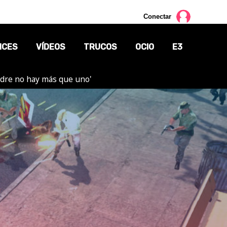
Conectar
NCES
VÍDEOS
TRUCOS
OCIO
E3
adre no hay más que uno'
CINE
TV
CÓMICS
MANGA