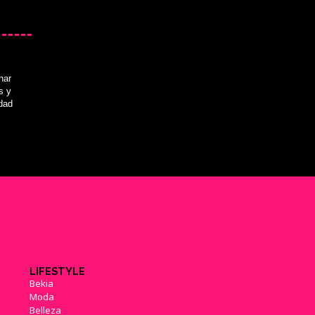
nar
s y
idad
LIFESTYLE
Bekia
Moda
Belleza