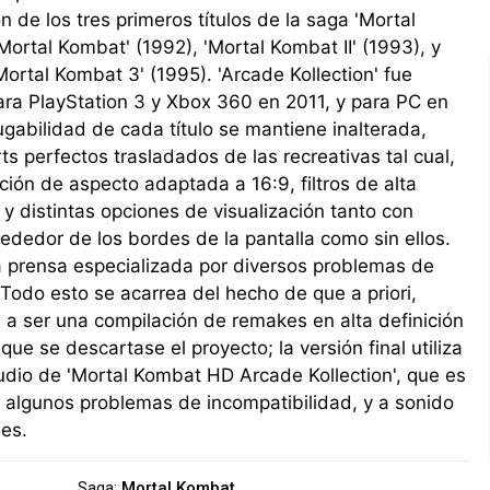
n de los tres primeros títulos de la saga 'Mortal
Mortal Kombat' (1992), 'Mortal Kombat II' (1993), y
Mortal Kombat 3' (1995). 'Arcade Kollection' fue
ra PlayStation 3 y Xbox 360 en 2011, y para PC en
ugabilidad de cada título se mantiene inalterada,
ts perfectos trasladados de las recreativas tal cual,
ación de aspecto adaptada a 16:9, filtros de alta
, y distintas opciones de visualización tanto con
ededor de los bordes de la pantalla como sin ellos.
la prensa especializada por diversos problemas de
Todo esto se acarrea del hecho de que a priori,
a a ser una compilación de remakes en alta definición
 que se descartase el proyecto; la versión final utiliza
dio de 'Mortal Kombat HD Arcade Kollection', que es
 a algunos problemas de incompatibilidad, y a sonido
nes.
Saga:
Mortal Kombat