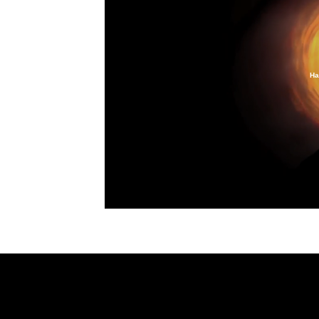
Ha
Loaded
:
21.70%
/
Unmute