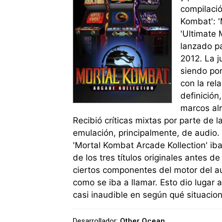
compilació
Kombat': '
'Ultimate 
lanzado pa
2012. La j
siendo por
con la rel
definición
marcos alr
Recibió críticas mixtas por parte de 
emulación, principalmente, de audio. 
'Mortal Kombat Arcade Kollection' ib
de los tres títulos originales antes de
ciertos componentes del motor del au
como se iba a llamar. Esto dio lugar
casi inaudible en según qué situacio
Desarrollador:
Other Ocean