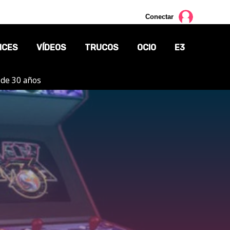
Conectar
NCES
VÍDEOS
TRUCOS
OCIO
E3
 de 30 años
CINE
TV
CÓMICS
MANGA