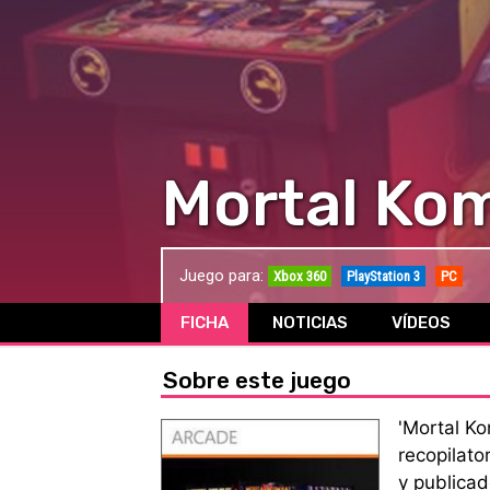
Mortal Kom
Juego para:
Xbox 360
PlayStation 3
PC
FICHA
NOTICIAS
VÍDEOS
Sobre este juego
'Mortal Ko
recopilato
y publica