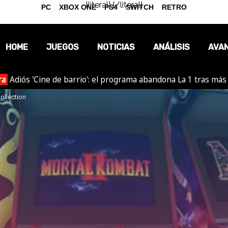
{literal}
{/literal}
PC
XBOX ONE
PS4
SWITCH
RETRO
HOME
JUEGOS
NOTICIAS
ANÁLISIS
AVA
ra
Adiós 'Cine de barrio': el programa abandona La 1 tras más
OPINIÓN
ollection
REPORTAJES