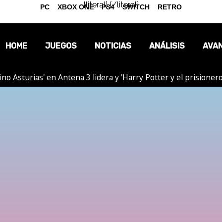
{literal}
{/literal}
PC
XBOX ONE
PS4
SWITCH
RETRO
HOME
JUEGOS
NOTICIAS
ANÁLISIS
AVA
tino Asturias' en Antena 3 lidera y 'Harry Potter y el prision
OPINIÓN
REPORTAJES