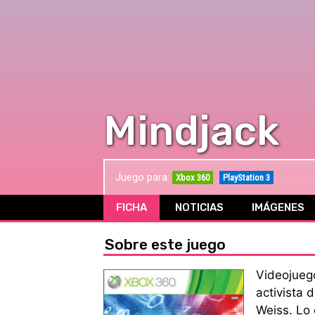
Mindjack
Juego para:
Xbox 360
PlayStation 3
FICHA
NOTICIAS
IMÁGENES
Sobre este juego
Videojuego
activista
Weiss. Lo 