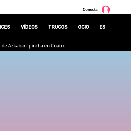
Conectar
NCES
VÍDEOS
TRUCOS
OCIO
E3
ero de Azkaban' pincha en Cuatro
CINE
TV
CÓMICS
MANGA