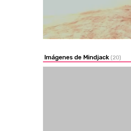
Loaded
:
26.68%
/
Unmute
Imágenes de Mindjack
(20)