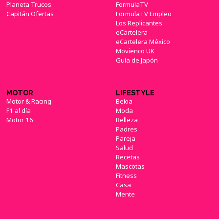
Planeta Trucos
FormulaTV
Capitán Ofertas
FormulaTV Empleo
Los Replicantes
eCartelera
eCartelera México
Movienco UK
Guía de Japón
MOTOR
LIFESTYLE
Motor & Racing
Bekia
F1 al día
Moda
Motor 16
Belleza
Padres
Pareja
Salud
Recetas
Mascotas
Fitness
Casa
Mente