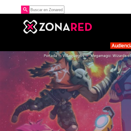
Audienci
Portada
Videojuegos
'Megamagic: Wizards of