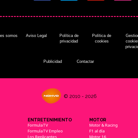
nes somos
Aviso Legal
Política de
Política de
Gestio
privacidad
cookies
cookie
privac
Publicidad
Contactar
© 2010 - 2026
ENTRETENIMIENTO
MOTOR
FormulaTV
Motor & Racing
FormulaTV Empleo
F1 al día
Los Replicantes
Motor 16