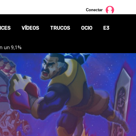
Conectar
NCES
VÍDEOS
TRUCOS
OCIO
E3
on un 9,1%
CINE
TV
CÓMICS
MANGA