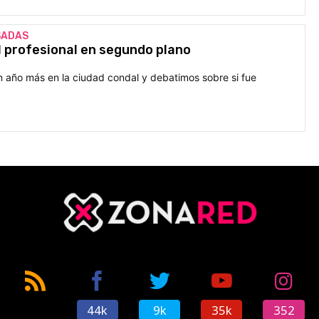
SADAS
 profesional en segundo plano
n año más en la ciudad condal y debatimos sobre si fue
44k
9k
35k
352