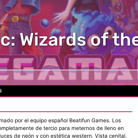
: Wizards of th
S
irmado por el equipo español Beatifun Games. Los
ompletamente de tercio para meternos de lleno en
uces de neón y con estética western. Vista cenital,