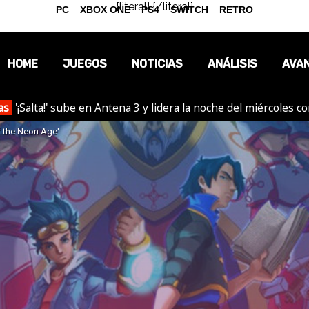
{literal}
{/literal}
PC
XBOX ONE
PS4
SWITCH
RETRO
HOME
JUEGOS
NOTICIAS
ANÁLISIS
AVA
as
'¡Salta!' sube en Antena 3 y lidera la noche del miércoles c
OPINIÓN
 the Neon Age'
REPORTAJES