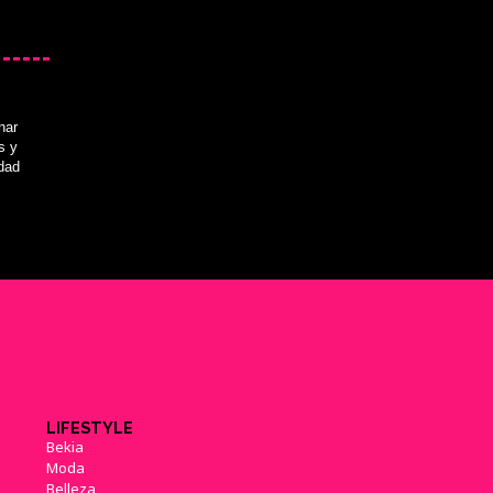
nar
s y
idad
LIFESTYLE
Bekia
Moda
Belleza