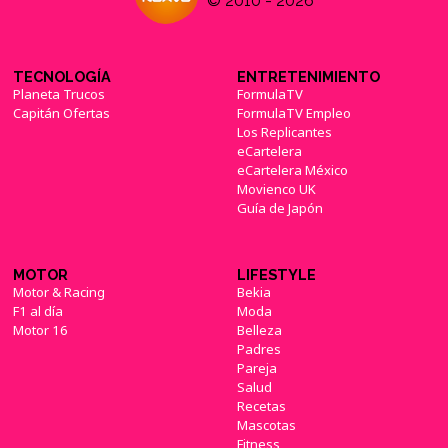
© 2010 - 2026
TECNOLOGÍA
ENTRETENIMIENTO
Planeta Trucos
FormulaTV
Capitán Ofertas
FormulaTV Empleo
Los Replicantes
eCartelera
eCartelera México
Movienco UK
Guía de Japón
MOTOR
LIFESTYLE
Motor & Racing
Bekia
F1 al día
Moda
Motor 16
Belleza
Padres
Pareja
Salud
Recetas
Mascotas
Fitness