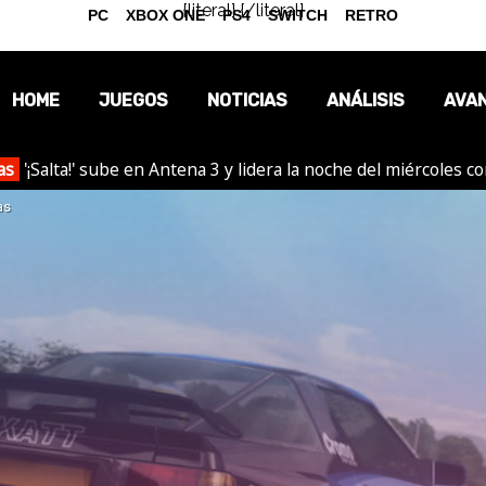
{literal}
{/literal}
PC
XBOX ONE
PS4
SWITCH
RETRO
HOME
JUEGOS
NOTICIAS
ANÁLISIS
AVA
as
'¡Salta!' sube en Antena 3 y lidera la noche del miércoles c
OPINIÓN
as
REPORTAJES