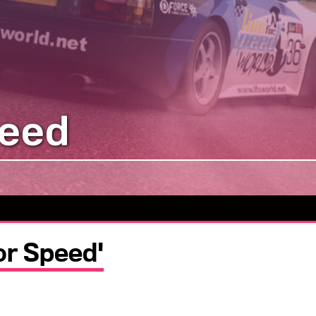
peed
for Speed'