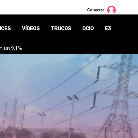
Conectar
NCES
VÍDEOS
TRUCOS
OCIO
E3
on un 9,1%
CINE
TV
CÓMICS
MANGA