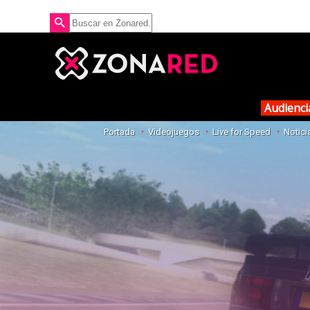
Audienci
Portada
Videojuegos
Live for Speed
Notici