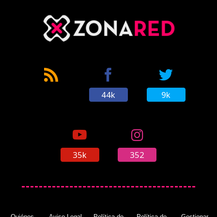
44k
9k
35k
352
Quiénes
Aviso Legal
Política de
Política de
Gestionar