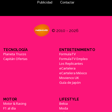
Publicidad
Contactar
© 2010 - 2026
TECNOLOGÍA
ENTRETENIMIENTO
Planeta Trucos
FormulaTV
Capitán Ofertas
FormulaTV Empleo
Los Replicantes
eCartelera
eCartelera México
Movienco UK
Guía de Japón
MOTOR
LIFESTYLE
Motor & Racing
Bekia
F1 al día
Moda