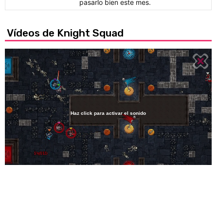
pasarlo bien este mes.
Vídeos de Knight Squad
Haz click para activar el sonido
Loaded
:
37.58%
/
Unmute