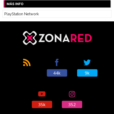
MÁS INFO
PlayStation Network
44k
9k
35k
352