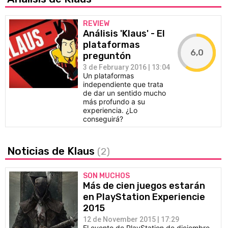
REVIEW
Análisis 'Klaus' - El
plataformas
6,0
preguntón
3 de February 2016 | 13:04
Un plataformas
independiente que trata
de dar un sentido mucho
más profundo a su
experiencia. ¿Lo
conseguirá?
Noticias de Klaus
(2)
SON MUCHOS
Más de cien juegos estarán
en PlayStation Experiencie
2015
12 de November 2015 | 17:29
El evento de PlayStation de diciembre