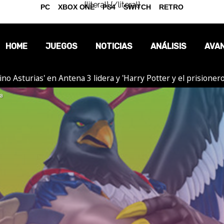
{literal}
{/literal}
PC
XBOX ONE
PS4
SWITCH
RETRO
HOME
JUEGOS
NOTICIAS
ANÁLISIS
AVA
tino Asturias' en Antena 3 lidera y 'Harry Potter y el prision
OPINIÓN
ia
REPORTAJES