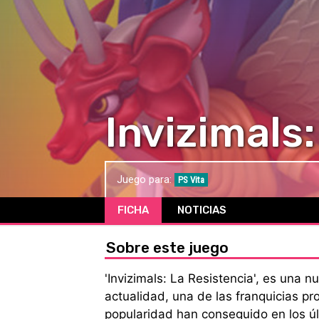
Invizimals
Juego para:
PS Vita
FICHA
NOTICIAS
Sobre este juego
'Invizimals: La Resistencia', es una n
actualidad, una de las franquicias p
popularidad han conseguido en los ú