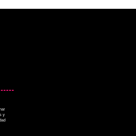
nar
s y
idad