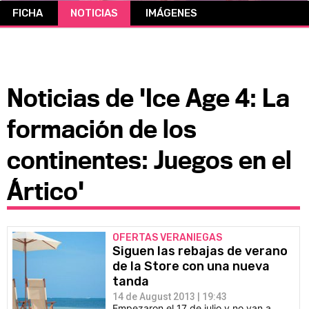
FICHA
NOTICIAS
IMÁGENES
CÓMICS
MANGA
Noticias de 'Ice Age 4: La
formación de los
continentes: Juegos en el
Ártico'
OFERTAS VERANIEGAS
Siguen las rebajas de verano
de la Store con una nueva
tanda
14 de August 2013 | 19:43
Empezaron el 17 de julio y no van a