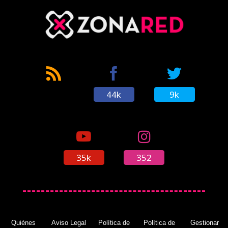
44k
9k
35k
352
Quiénes
Aviso Legal
Política de
Política de
Gestionar