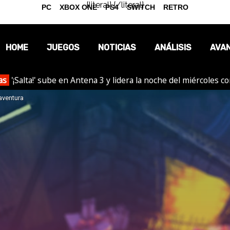
{literal}
{/literal}
PC
XBOX ONE
PS4
SWITCH
RETRO
HOME
JUEGOS
NOTICIAS
ANÁLISIS
AVA
as
'¡Salta!' sube en Antena 3 y lidera la noche del miércoles c
OPINIÓN
 aventura
REPORTAJES