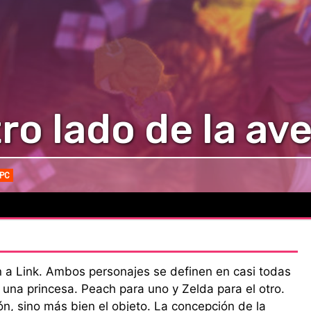
tro lado de la av
PC
a Link. Ambos personajes se definen en casi todas
a una princesa. Peach para uno y Zelda para el otro.
ión, sino más bien el objeto. La concepción de la