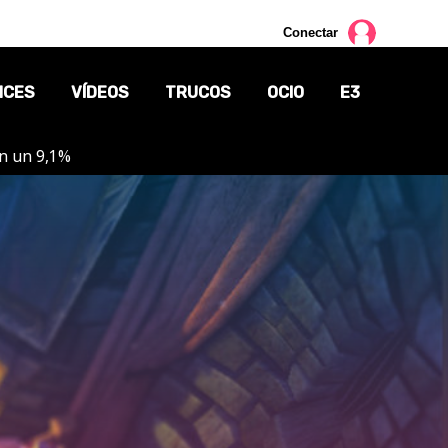
Conectar
NCES
VÍDEOS
TRUCOS
OCIO
E3
on un 9,1%
CINE
TV
CÓMICS
MANGA