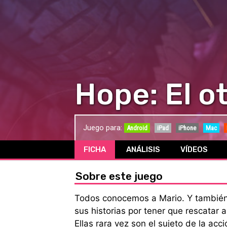
Hope: El o
Juego para:
Android
iPad
iPhone
Mac
FICHA
ANÁLISIS
VÍDEOS
Sobre este juego
Todos conocemos a Mario. Y también 
sus historias por tener que rescatar 
Ellas rara vez son el sujeto de la acc