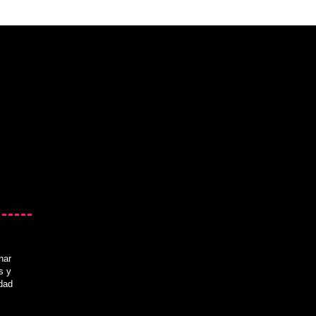
nar
s y
idad