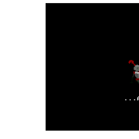
Ha
Loaded
:
37.33%
/
Unmute