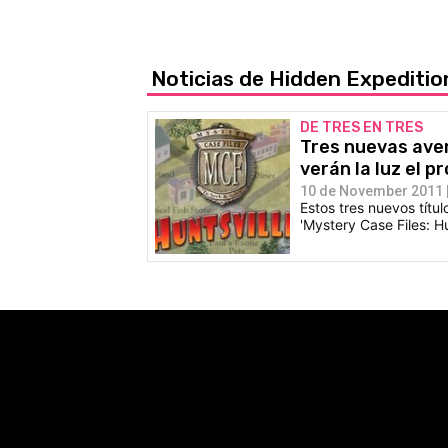
Noticias de Hidden Expeditio
DE TRES EN TRES
Tres nuevas aven
verán la luz el 
10 de November 2011 |
Estos tres nuevos títul
'Mystery Case Files: Hu