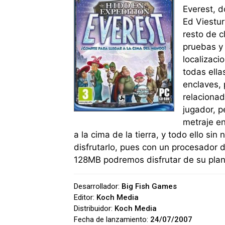
Everest, 
Ed Viestur
resto de c
pruebas y
localizaci
todas ell
enclaves, 
relaciona
jugador, p
metraje en
a la cima de la tierra, y todo ello s
disfrutarlo, pues con un procesado
128MB podremos disfrutar de su pla
Desarrollador:
Big Fish Games
Editor:
Koch Media
Distribuidor:
Koch Media
Fecha de lanzamiento:
24/07/2007