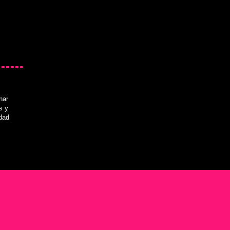
nar
s y
idad