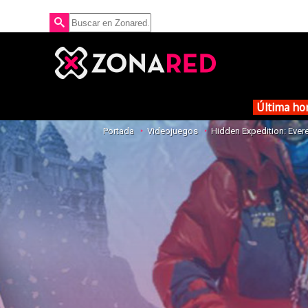
Última ho
Portada
Videojuegos
Hidden Expedition: Ever