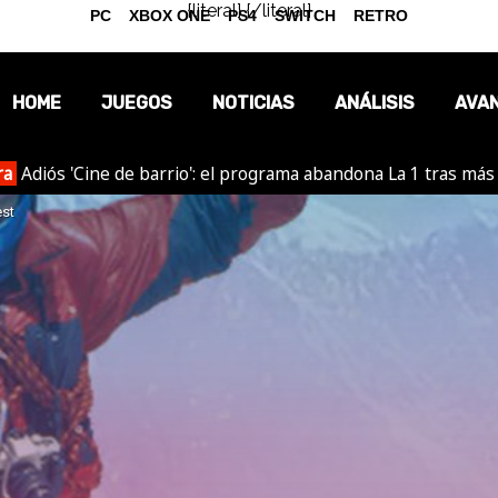
{literal}
{/literal}
PC
XBOX ONE
PS4
SWITCH
RETRO
HOME
JUEGOS
NOTICIAS
ANÁLISIS
AVA
ra
Adiós 'Cine de barrio': el programa abandona La 1 tras más
OPINIÓN
est
REPORTAJES