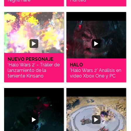
NUEVO PERSONAJE
'Halo Wars 2' - Tráiler de
HALO
lanzamiento de la
'Halo Wars 2' Análisis en
teniente Kinsano
vídeo Xbox One y PC