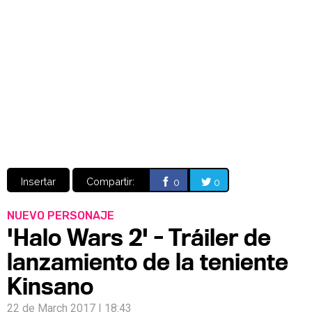
Video
CÓMICS
MANGA
Insertar
Compartir:
0
0
NUEVO PERSONAJE
'Halo Wars 2' - Tráiler de
lanzamiento de la teniente
Kinsano
22 de March 2017 | 18:43