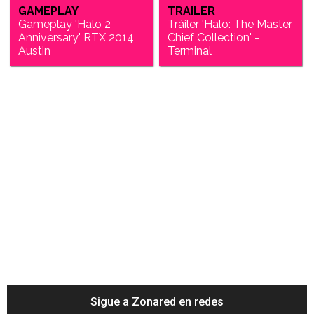
GAMEPLAY
TRAILER
Gameplay 'Halo 2
Tráiler 'Halo: The Master
Anniversary' RTX 2014
Chief Collection' -
Austin
Terminal
Sigue a Zonared en redes