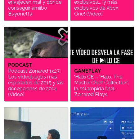
envejecen mal y dónde
exclusivos... ¡y más
conseguir amiibo
exclusivos de Xbox
Bayonetta
One! (Vídeo)
PODCAST
Podcast Zonared 1x27:
GAMEPLAY
Los videojuegos más
'Halo CE' - 'Halo: The
esperados de 2015 y las
Master Chief Collection',
decepciones de 2014
la estampida final -
(Vídeo)
Zonared Plays