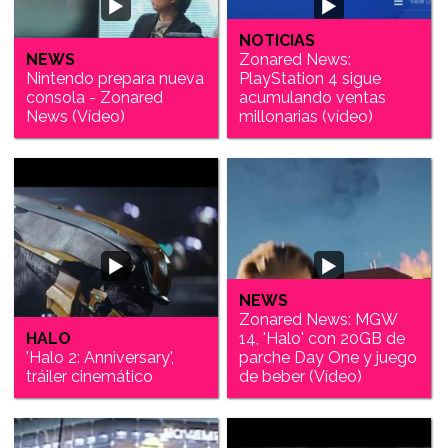
NOTICIAS
NEWS
Zonared News:
Nintendo prepara nueva
PlayStation 4 sigue
consola - Zonared
acumulando ventas
News (Vídeo)
millonarias (vídeo)
NEWS
Zonared News: MGW
HALO
14, 'Halo' con 20GB de
'Halo 2: Anniversary',
parche Day One y juego
tráiler cinemático
de beber (Vídeo)