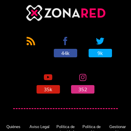
44k
9k
35k
352
Quiénes
Aviso Legal
Política de
Política de
Gestionar