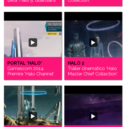
Beta 'Halo 5: Guardians'
Collection'
PORTAL 'HALO'
HALO 2
Gamescom 2014:
Tráiler cinemático 'Halo
Premire 'Halo Channel'
Master Chief Collection'