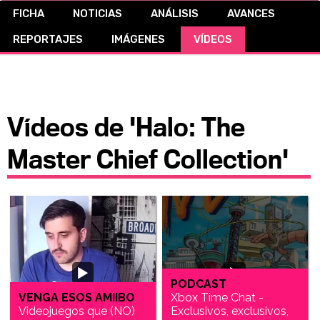
FICHA
NOTICIAS
ANÁLISIS
AVANCES
CÓMICS
REPORTAJES
IMÁGENES
VÍDEOS
MANGA
Vídeos de 'Halo: The
Master Chief Collection'
PODCAST
VENGA ESOS AMIIBO
Xbox Time Chat -
Videojuegos que (NO)
Exclusivos, exclusivos,