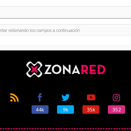
ntar rellenando los campos a continuación.
44k
9k
35k
352