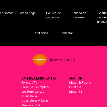
nes somos
Aviso Legal
Política de
Política de
Gestio
privacidad
cookies
cookie
privac
Publicidad
Contactar
© 2010 - 2026
ENTRETENIMIENTO
MOTOR
FormulaTV
Motor & Racing
FormulaTV Empleo
F1 al día
Los Replicantes
Motor 16
eCartelera
eCartelera México
Movienco UK