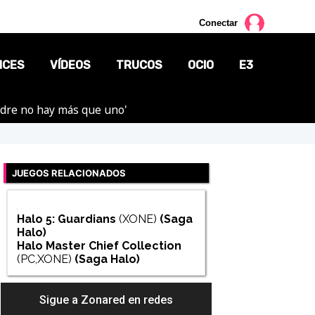
Conectar
NCES
VÍDEOS
TRUCOS
OCIO
E3
adre no hay más que uno'
CINE
TV
JUEGOS RELACIONADOS
CÓMICS
MANGA
Halo 5: Guardians
(XONE)
(Saga
Halo
)
Halo Master Chief Collection
(PC,XONE)
(Saga
Halo
)
Sigue a Zonared en redes