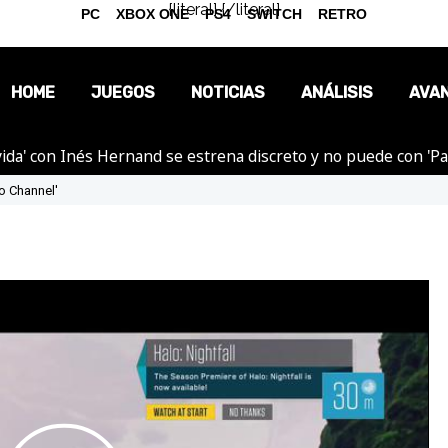
{literal}
{/literal}
PC
XBOX ONE
PS4
SWITCH
RETRO
HOME
JUEGOS
NOTICIAS
ANÁLISIS
AVA
ida' con Inés Hernand se estrena discreto y no puede con 'P
OPINIÓN
o Channel'
REPORTAJES