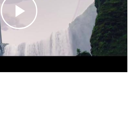
Play
Video