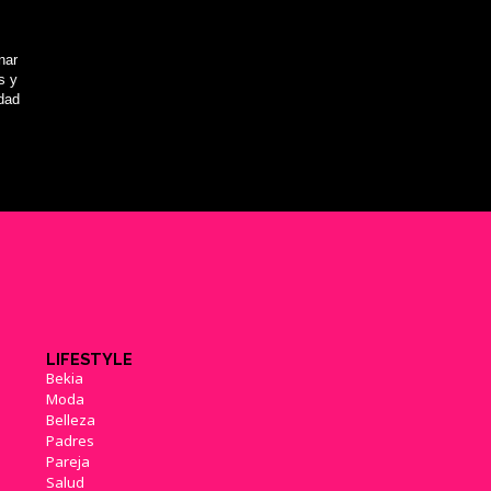
nar
s y
idad
LIFESTYLE
Bekia
Moda
Belleza
Padres
Pareja
Salud