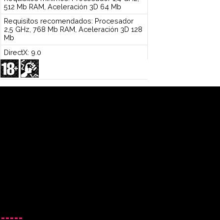
512 Mb RAM, Aceleración 3D 64 Mb
Requisitos recomendados: Procesador
2,5 GHz, 768 Mb RAM, Aceleración 3D 128
Mb
DirectX: 9.0