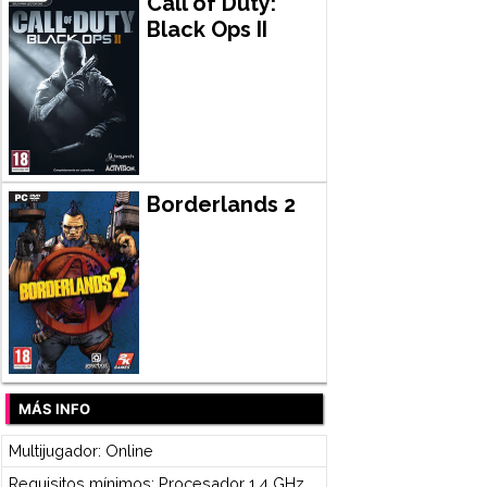
Call of Duty:
Black Ops II
Borderlands 2
MÁS INFO
Multijugador: Online
Requisitos mínimos: Procesador 1,4 GHz,