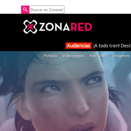
Audiencias
'¡A todo tren! Des
Portada
Videojuegos
Half-Life 2
Imágenes