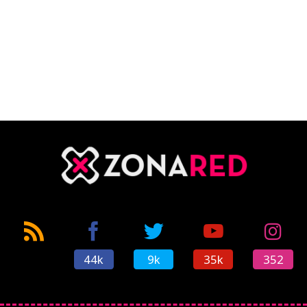
44k
9k
35k
352