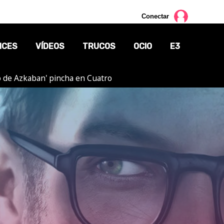
Conectar
NCES
VÍDEOS
TRUCOS
OCIO
E3
ero de Azkaban' pincha en Cuatro
CINE
TV
CÓMICS
MANGA