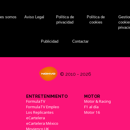
nes somos
Aviso Legal
Política de
Política de
Gestio
privacidad
cookies
cookie
privac
Publicidad
Contactar
© 2010 - 2026
ENTRETENIMIENTO
MOTOR
FormulaTV
Motor & Racing
FormulaTV Empleo
F1 al día
Los Replicantes
Motor 16
eCartelera
eCartelera México
Movienco UK