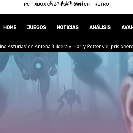
{literal}
{/literal}
PC
XBOX ONE
PS4
SWITCH
RETRO
HOME
JUEGOS
NOTICIAS
ANÁLISIS
AVA
tino Asturias' en Antena 3 lidera y 'Harry Potter y el prision
OPINIÓN
REPORTAJES