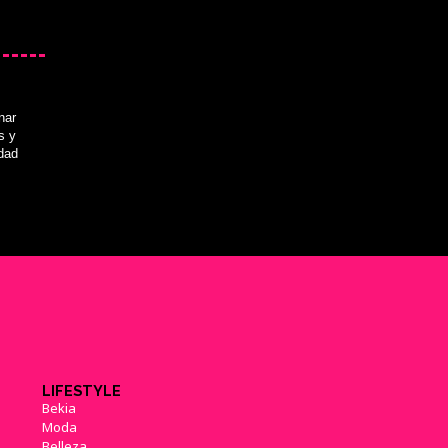
nar
s y
idad
LIFESTYLE
Bekia
Moda
Belleza