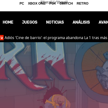
{literal}
{/literal}
PC
XBOX ONE
PS4
SWITCH
RETRO
HOME
JUEGOS
NOTICIAS
ANÁLISIS
AVA
ra
Adiós 'Cine de barrio': el programa abandona La 1 tras más
OPINIÓN
REPORTAJES