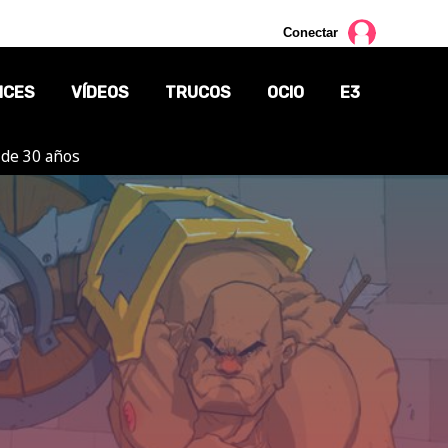
Conectar
NCES
VÍDEOS
TRUCOS
OCIO
E3
 de 30 años
CINE
TV
CÓMICS
MANGA