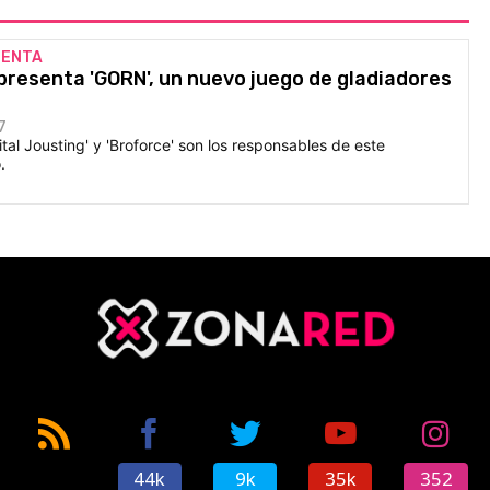
IENTA
 presenta 'GORN', un nuevo juego de gladiadores
7
tal Jousting' y 'Broforce' son los responsables de este
.
44k
9k
35k
352