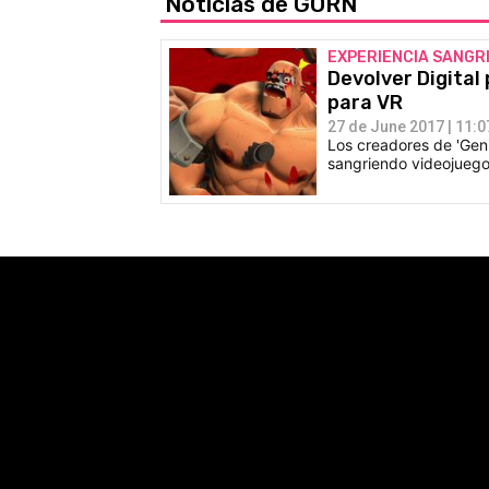
Noticias de GORN
EXPERIENCIA SANGR
Devolver Digital
para VR
27 de June 2017 | 11:0
Los creadores de 'Geni
sangriendo videojuego