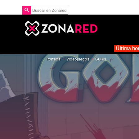
Última ho
Portada
Videojuegos
GORN