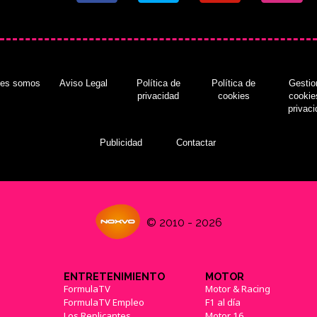
nes somos
Aviso Legal
Política de
Política de
Gestio
privacidad
cookies
cookie
privac
Publicidad
Contactar
© 2010 - 2026
ENTRETENIMIENTO
MOTOR
FormulaTV
Motor & Racing
FormulaTV Empleo
F1 al día
Los Replicantes
Motor 16