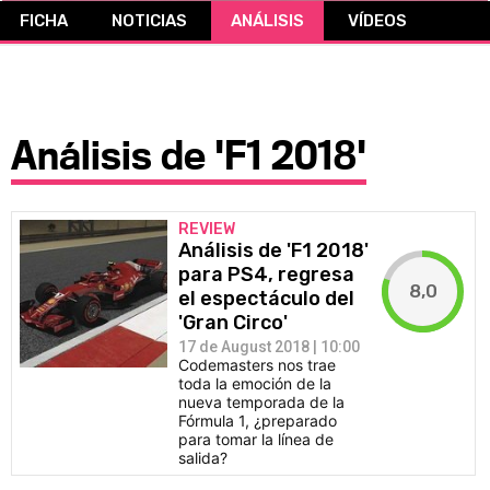
FICHA
NOTICIAS
ANÁLISIS
VÍDEOS
CÓMICS
MANGA
Análisis de 'F1 2018'
REVIEW
Análisis de 'F1 2018'
para PS4, regresa
8,0
el espectáculo del
'Gran Circo'
17 de August 2018 | 10:00
Codemasters nos trae
toda la emoción de la
nueva temporada de la
Fórmula 1, ¿preparado
para tomar la línea de
salida?