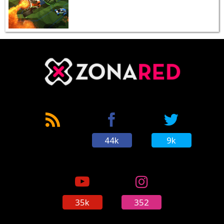
44k
9k
35k
352