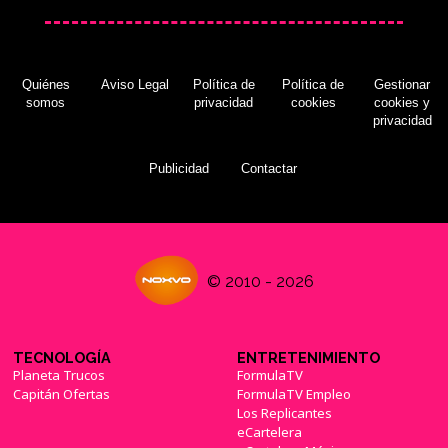
Quiénes
Aviso Legal
Política de
Política de
Gestionar
somos
privacidad
cookies
cookies y
privacidad
Publicidad
Contactar
© 2010 - 2026
TECNOLOGÍA
ENTRETENIMIENTO
Planeta Trucos
FormulaTV
Capitán Ofertas
FormulaTV Empleo
Los Replicantes
eCartelera