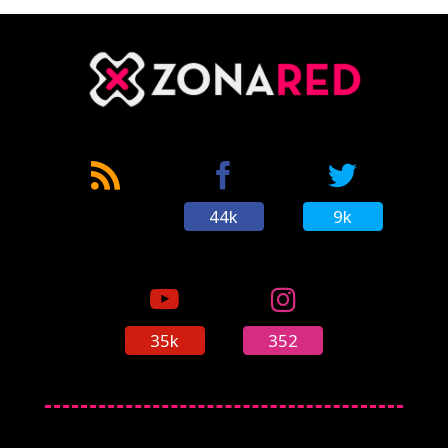
44k
9k
35k
352