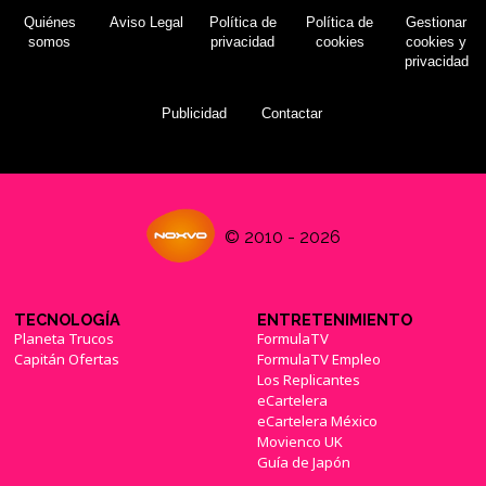
Quiénes
Aviso Legal
Política de
Política de
Gestionar
somos
privacidad
cookies
cookies y
privacidad
Publicidad
Contactar
© 2010 - 2026
TECNOLOGÍA
ENTRETENIMIENTO
Planeta Trucos
FormulaTV
Capitán Ofertas
FormulaTV Empleo
Los Replicantes
eCartelera
eCartelera México
Movienco UK
Guía de Japón