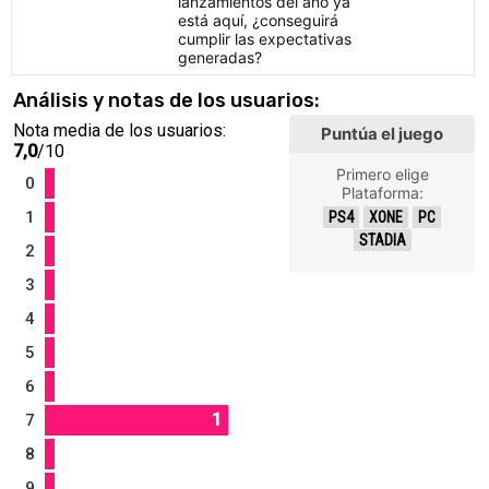
lanzamientos del año ya
está aquí, ¿conseguirá
cumplir las expectativas
generadas?
Análisis y notas de los usuarios:
Nota media de los usuarios:
Puntúa el juego
7,0
/10
Primero elige
0
Plataforma:
1
PS4
XONE
PC
STADIA
2
3
4
5
6
1
7
8
9