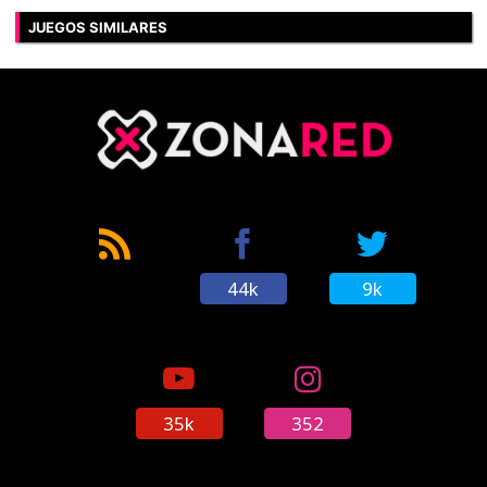
JUEGOS SIMILARES
44k
9k
35k
352