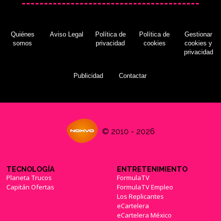
Quiénes
Aviso Legal
Política de
Política de
Gestionar
somos
privacidad
cookies
cookies y
privacidad
Publicidad
Contactar
© 2010 - 2026
TECNOLOGÍA
ENTRETENIMIENTO
Planeta Trucos
FormulaTV
Capitán Ofertas
FormulaTV Empleo
Los Replicantes
eCartelera
eCartelera México