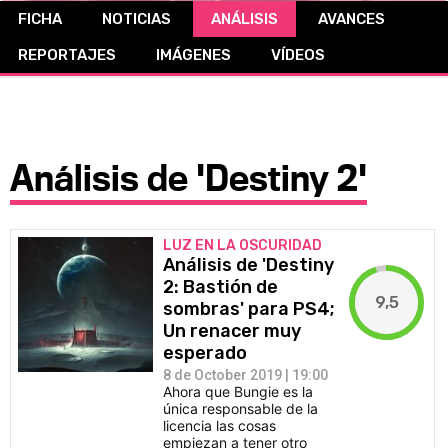
FICHA
NOTICIAS
ANÁLISIS
AVANCES
CÓMICS
REPORTAJES
IMÁGENES
VÍDEOS
MANGA
Análisis de 'Destiny 2'
LUZ EN LA OSCURIDAD
Análisis de 'Destiny
2: Bastión de
9,5
sombras' para PS4;
Un renacer muy
esperado
8 de October 2019 | 19:00
Ahora que Bungie es la
única responsable de la
licencia las cosas
empiezan a tener otro