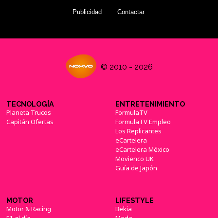
Publicidad
Contactar
© 2010 - 2026
TECNOLOGÍA
ENTRETENIMIENTO
Planeta Trucos
FormulaTV
Capitán Ofertas
FormulaTV Empleo
Los Replicantes
eCartelera
eCartelera México
Movienco UK
Guía de Japón
MOTOR
LIFESTYLE
Motor & Racing
Bekia
F1 al día
Moda