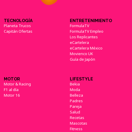
TECNOLOGÍA
ENTRETENIMIENTO
Planeta Trucos
FormulaTV
Capitán Ofertas
FormulaTV Empleo
Los Replicantes
eCartelera
eCartelera México
Movienco UK
Guía de Japón
MOTOR
LIFESTYLE
Motor & Racing
Bekia
F1 al día
Moda
Motor 16
Belleza
Padres
Pareja
Salud
Recetas
Mascotas
Fitness