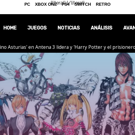
{literal}
{/literal}
PC
XBOX ONE
PS4
SWITCH
RETRO
HOME
JUEGOS
NOTICIAS
ANÁLISIS
AVA
tino Asturias' en Antena 3 lidera y 'Harry Potter y el prision
OPINIÓN
REPORTAJES