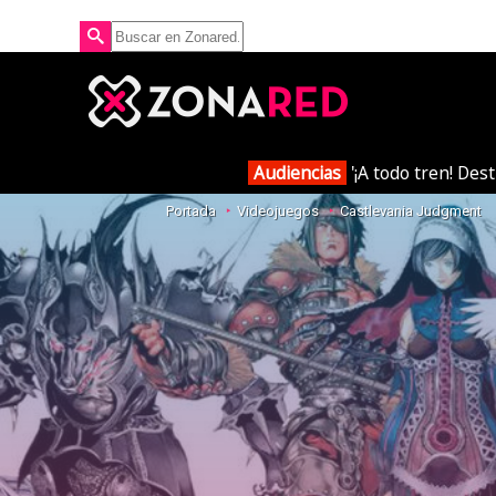
Audiencias
'¡A todo tren! Des
Portada
Videojuegos
Castlevania Judgment