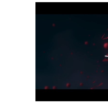
Ha
/
Unmute