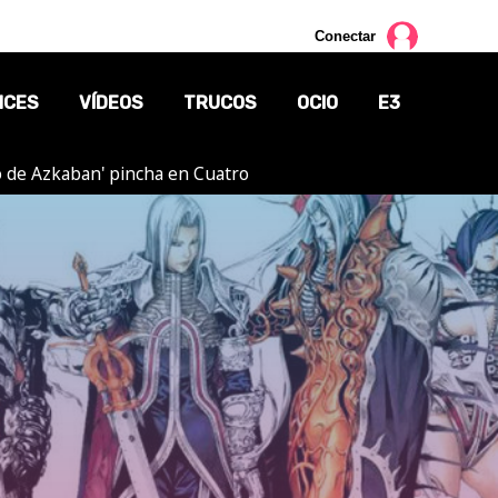
Conectar
NCES
VÍDEOS
TRUCOS
OCIO
E3
ero de Azkaban' pincha en Cuatro
CINE
TV
CÓMICS
MANGA