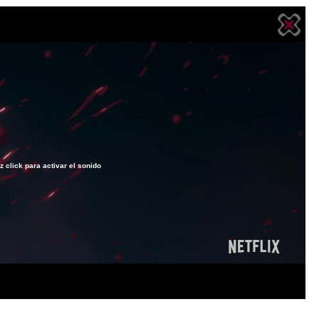
z click para activar el sonido
Loaded
:
100.00%