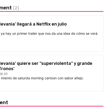
gment
(2)
evania' llegará a Netflix en julio
ya hay un primer trailer que nos da una idea de cómo se verá.
levania' quiere ser "superviolenta" y grande
Tronos'
08:49
 intento de saturda morning cartoon con sabor añejo.
ment