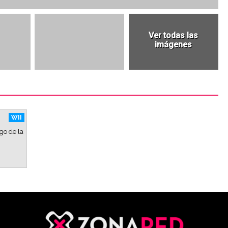
WII
go de la