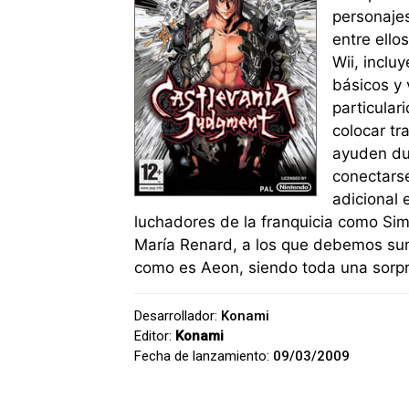
personajes
entre ello
Wii, incl
básicos y 
particular
colocar tr
ayuden du
conectarse
adicional 
luchadores de la franquicia como Si
María Renard, a los que debemos su
como es Aeon, siendo toda una sorpre
Desarrollador:
Konami
Editor:
Konami
Fecha de lanzamiento:
09/03/2009