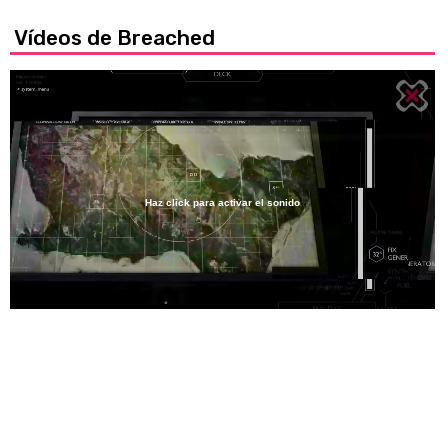
Vídeos de Breached
Haz click para activar el sonido
Loaded
:
31.65%
/
Unmute