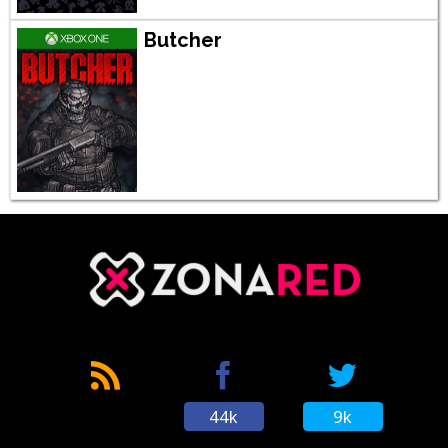
Butcher
44k
9k