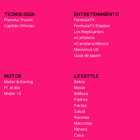
TECNOLOGÍA
ENTRETENIMIENTO
Planeta Trucos
FormulaTV
Capitán Ofertas
FormulaTV Empleo
Los Replicantes
eCartelera
eCartelera México
Movienco UK
Guía de Japón
MOTOR
LIFESTYLE
Motor & Racing
Bekia
F1 al día
Moda
Motor 16
Belleza
Padres
Pareja
Salud
Recetas
Mascotas
Fitness
Casa