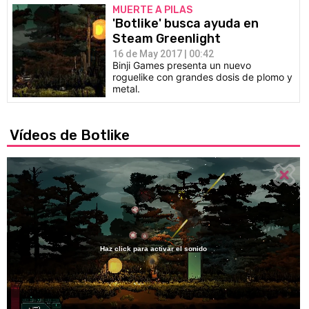
MUERTE A PILAS
'Botlike' busca ayuda en
Steam Greenlight
16 de May 2017 | 00:42
Binji Games presenta un nuevo
roguelike con grandes dosis de plomo y
metal.
Vídeos de Botlike
Haz click para activar el sonido
Loaded
:
49.87%
/
Unmute