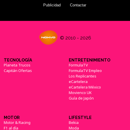
Publicidad
Contactar
© 2010 - 2026
TECNOLOGÍA
ENTRETENIMIENTO
Planeta Trucos
FormulaTV
Capitán Ofertas
FormulaTV Empleo
Los Replicantes
eCartelera
eCartelera México
Movienco UK
Guía de Japón
MOTOR
LIFESTYLE
Motor & Racing
Bekia
F1 al día
Moda