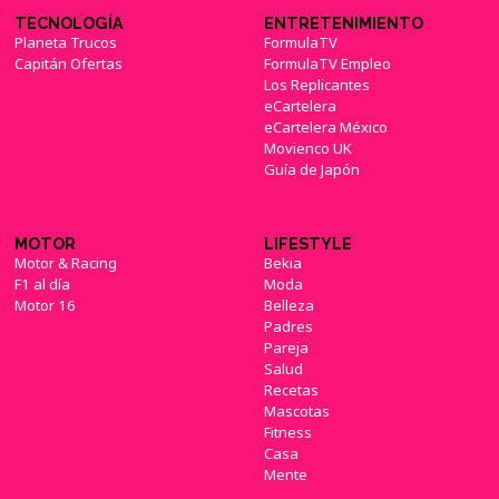
TECNOLOGÍA
ENTRETENIMIENTO
Planeta Trucos
FormulaTV
Capitán Ofertas
FormulaTV Empleo
Los Replicantes
eCartelera
eCartelera México
Movienco UK
Guía de Japón
MOTOR
LIFESTYLE
Motor & Racing
Bekia
F1 al día
Moda
Motor 16
Belleza
Padres
Pareja
Salud
Recetas
Mascotas
Fitness
Casa
Mente