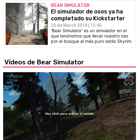
BEAR SIMULATOR
El simulador de osos ya ha
completado su Kickstarter
25 de March 2014 | 12:40
'Bear Simulator' es un simulador en el
que tendremos que llevar nuestro oso
por el bosque al más puro estilo Skyrim.
Vídeos de Bear Simulator
Haz click para activar el sonido
Loaded
:
20.28%
/
Unmute