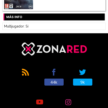
MÁS INFO
Multijugador: Sí
44k
9k