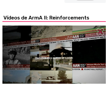
Vídeos de ArmA II: Reinforcements
Haz click para activar el sonido
Loaded
:
22.98%
/
Unmute