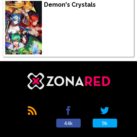
Demon's Crystals
44k
9k