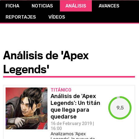
FICHA
NOTICIAS
ANÁLISIS
AVANCES
CÓMICS
REPORTAJES
VÍDEOS
MANGA
Análisis de 'Apex
Legends'
TITÁNICO
Análisis de 'Apex
Legends': Un titán
9,5
que llega para
quedarse
16 de February 2019 |
16:00
Analizamos 'Apex
Legends', lo nuevo de