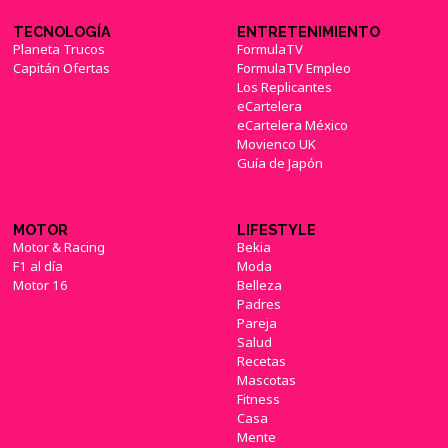
TECNOLOGÍA
ENTRETENIMIENTO
Planeta Trucos
FormulaTV
Capitán Ofertas
FormulaTV Empleo
Los Replicantes
eCartelera
eCartelera México
Movienco UK
Guía de Japón
MOTOR
LIFESTYLE
Motor & Racing
Bekia
F1 al día
Moda
Motor 16
Belleza
Padres
Pareja
Salud
Recetas
Mascotas
Fitness
Casa
Mente