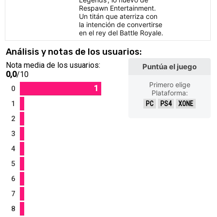
Respawn Entertainment.
Un titán que aterriza con
la intención de convertirse
en el rey del Battle Royale.
Análisis y notas de los usuarios:
Nota media de los usuarios:
Puntúa el juego
0,0
/10
Primero elige
1
0
Plataforma:
1
PC
PS4
XONE
2
3
4
5
6
7
8