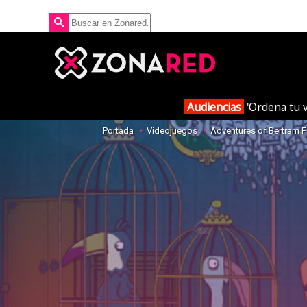
Audiencias
'Ordena tu v
Portada
Videojuegos
Adventures of Bertram F