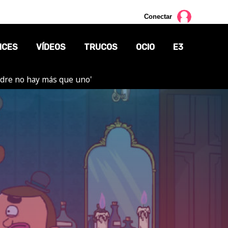
Conectar
NCES
VÍDEOS
TRUCOS
OCIO
E3
adre no hay más que uno'
CINE
TV
CÓMICS
MANGA