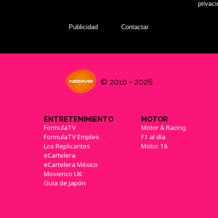
privac
Publicidad
Contactar
© 2010 - 2026
ENTRETENIMIENTO
MOTOR
FormulaTV
Motor & Racing
FormulaTV Empleo
F1 al día
Los Replicantes
Motor 16
eCartelera
eCartelera México
Movienco UK
Guía de Japón