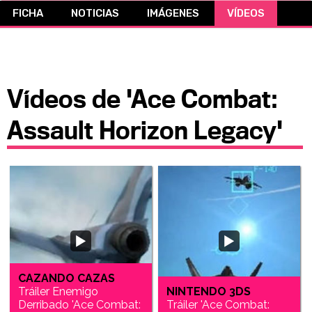
FICHA
NOTICIAS
IMÁGENES
VÍDEOS
CÓMICS
MANGA
Vídeos de 'Ace Combat:
Assault Horizon Legacy'
CAZANDO CAZAS
Tráiler Enemigo
NINTENDO 3DS
Derribado 'Ace Combat:
Tráiler 'Ace Combat: