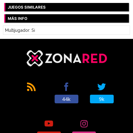
JUEGOS SIMILARES
MÁS INFO
Multijugador: Si
44k
9k