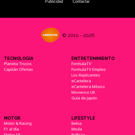
Publicidad
Contactar
© 2010 - 2026
TECNOLOGÍA
ENTRETENIMIENTO
Planeta Trucos
FormulaTV
Capitán Ofertas
FormulaTV Empleo
Los Replicantes
eCartelera
eCartelera México
Movienco UK
Guía de Japón
MOTOR
LIFESTYLE
Motor & Racing
Bekia
F1 al día
Moda
Motor 16
Belleza