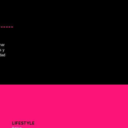
nar
s y
idad
LIFESTYLE
Bekia