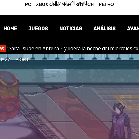
{literal}
{/literal}
PC
XBOX ONE
PS4
SWITCH
RETRO
HOME
JUEGOS
NOTICIAS
ANÁLISIS
AVA
as
'¡Salta!' sube en Antena 3 y lidera la noche del miércoles c
OPINIÓN
asy XV
Vídeos
REPORTAJES