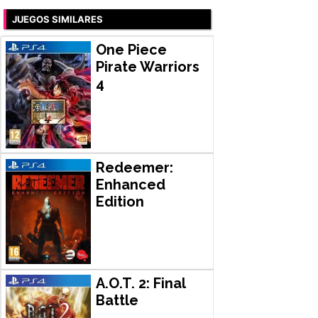
JUEGOS SIMILARES
One Piece
Pirate Warriors
4
Redeemer:
Enhanced
Edition
A.O.T. 2: Final
Battle