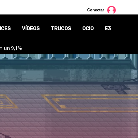
Conectar
NCES
VÍDEOS
TRUCOS
OCIO
E3
on un 9,1%
CINE
TV
CÓMICS
MANGA