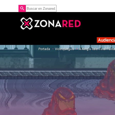
Audienci
Portada
Videojuegos
A King's Tale: Final Fant