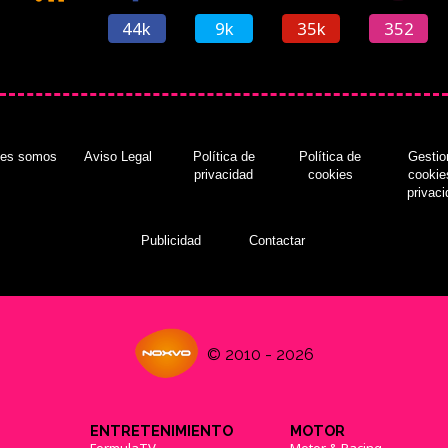
44k
9k
35k
352
nes somos
Aviso Legal
Política de
Política de
Gestio
privacidad
cookies
cookie
privac
Publicidad
Contactar
© 2010 - 2026
ENTRETENIMIENTO
MOTOR
FormulaTV
Motor & Racing