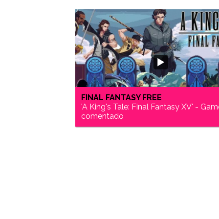
FINAL FANTASY FREE
'A King's Tale: Final Fantasy XV' - Ga
comentado