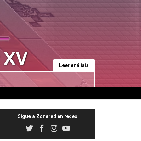
y XV
Leer análisis
Sigue a Zonared en redes