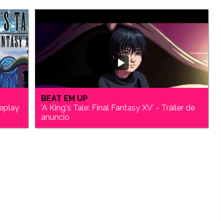
BEAT EM UP
meplay
'A King's Tale: Final Fantasy XV' - Tráiler de
anuncio