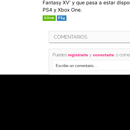
Fantasy XV' y que pasa a estar dispon
PS4 y Xbox One.
XOne
PS4
COMENTARIOS
Puedes
y
, o come
registrarte
conectarte