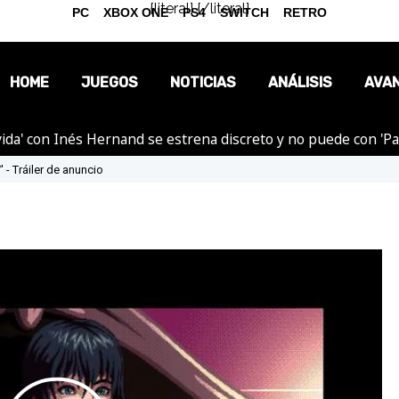
{literal}
{/literal}
PC
XBOX ONE
PS4
SWITCH
RETRO
HOME
JUEGOS
NOTICIAS
ANÁLISIS
AVA
ida' con Inés Hernand se estrena discreto y no puede con 'P
OPINIÓN
' - Tráiler de anuncio
REPORTAJES