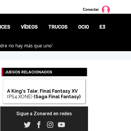
Conectar
NCES
VÍDEOS
TRUCOS
OCIO
E3
adre no hay más que uno'
CINE
TV
JUEGOS RELACIONADOS
CÓMICS
MANGA
A King's Tale: Final Fantasy XV
(PS4,XONE)
(Saga
Final Fantasy
)
Sigue a Zonared en redes