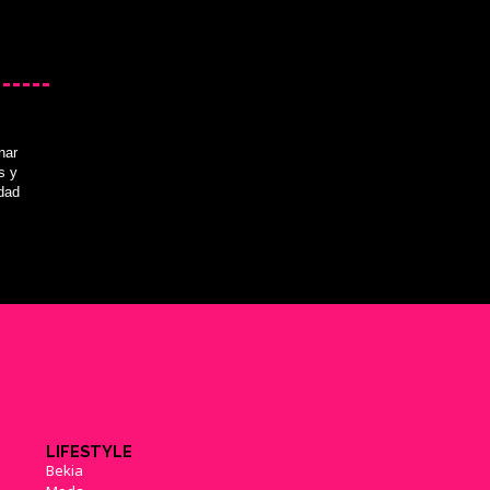
nar
s y
idad
LIFESTYLE
Bekia