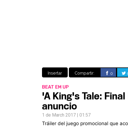
Insertar
Compartir:
0
BEAT EM UP
'A King's Tale: Final
anuncio
1 de March 2017 | 01:57
Tráiler del juego promocional que ac