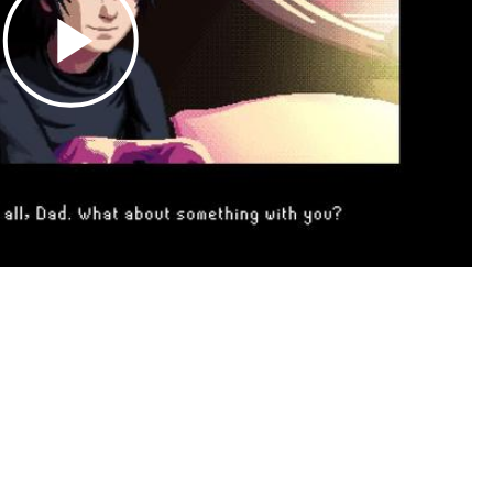
Play
Video