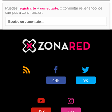
Puedes
y
, o comentar rellenando los
registrarte
conectarte
campos a continuación.
44k
9k
35k
352