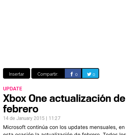
Video
CÓMICS
MANGA
Insertar
Compartir:
0
0
UPDATE
Xbox One actualización de
febrero
14 de January 2015 | 11:27
Microsoft continúa con los updates mensuales, en
esta ocasión la actualización de febrero. Todos los