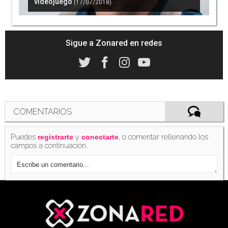
videojuego
(17/07/2018)
Sigue a Zonared en redes
COMENTARIOS
Puedes
y
, o comentar rellenando los
registrarte
conectarte
campos a continuación.