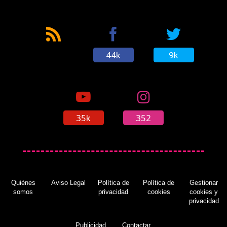
44k
9k
35k
352
Quiénes
Aviso Legal
Política de
Política de
Gestionar
somos
privacidad
cookies
cookies y
privacidad
Publicidad
Contactar