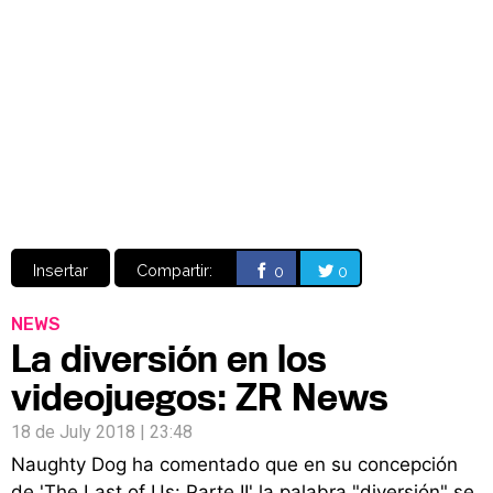
Video
CÓMICS
MANGA
Insertar
Compartir:
0
0
NEWS
La diversión en los
videojuegos: ZR News
18 de July 2018 | 23:48
Naughty Dog ha comentado que en su concepción
de 'The Last of Us: Parte II' la palabra "diversión" se