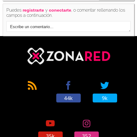
Puedes
y
, o comentar rellenando los
registrarte
conectarte
campos a continuación.
44k
9k
35k
352