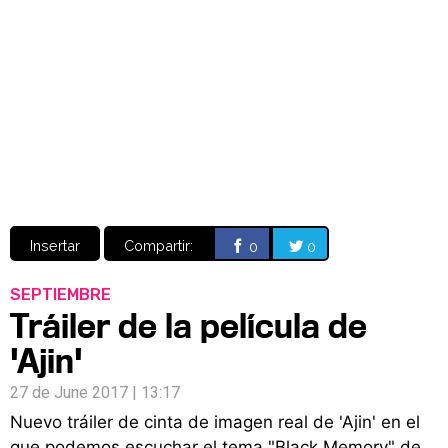
Video
CÓMICS
MANGA
Insertar
Compartir:
0
0
SEPTIEMBRE
Tráiler de la película de
'Ajin'
27 de June 2017 | 13:17
Nuevo tráiler de cinta de imagen real de 'Ajin' en el
que podemos escuchar el tema "Black Memory" de