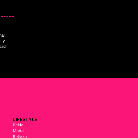
nar
s y
idad
LIFESTYLE
Bekia
Moda
Belleza