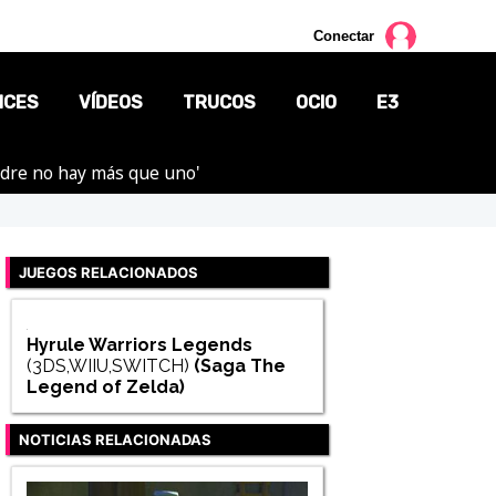
Conectar
NCES
VÍDEOS
TRUCOS
OCIO
E3
adre no hay más que uno'
CINE
TV
JUEGOS RELACIONADOS
CÓMICS
MANGA
Hyrule Warriors Legends
(3DS,WIIU,SWITCH)
(Saga
The
Legend of Zelda
)
NOTICIAS RELACIONADAS