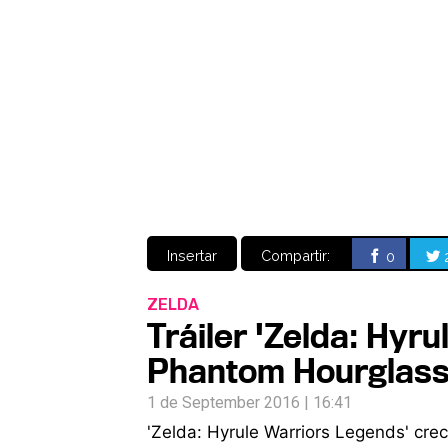
Insertar
Compartir:
0
ZELDA
Tráiler 'Zelda: Hyr
Phantom Hourglass 
1 de September 2016 | 16:41
'Zelda: Hyrule Warriors Legends' cre