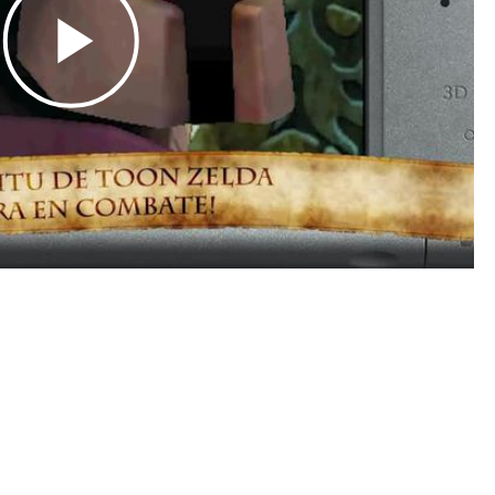
Play
Video