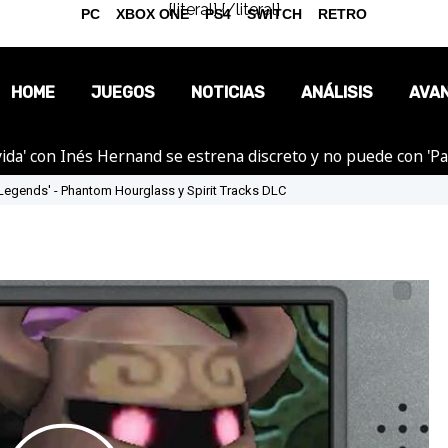
{literal}
{/literal}
PC
XBOX ONE
PS4
SWITCH
RETRO
HOME
JUEGOS
NOTICIAS
ANÁLISIS
AVA
ida' con Inés Hernand se estrena discreto y no puede con 'P
OPINIÓN
s Legends' - Phantom Hourglass y Spirit Tracks DLC
REPORTAJES