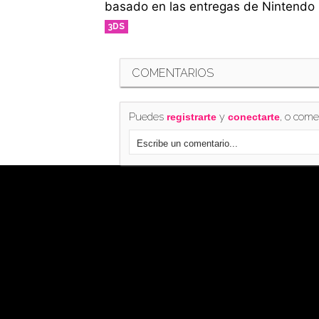
basado en las entregas de Nintendo
3DS
COMENTARIOS
Puedes
y
, o come
registrarte
conectarte