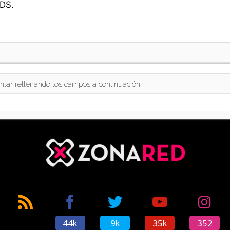
 DS.
ntar rellenando los campos a continuación.
44k
9k
35k
352