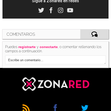
Sigue a Zonared en redes
Filtrada la PS3 edición 'Epic Mickey 2' con la
que nos ahorraremos casi 120 dolares
(04/12/2012)
COMENTARIOS
Puedes
y
, o comentar rellenando los
registrarte
conectarte
campos a continuación.