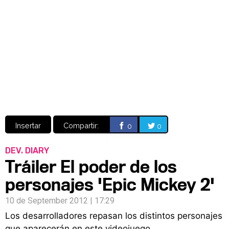
Video
CÓMICS
MANGA
Insertar
Compartir:
0
0
DEV. DIARY
Tráiler El poder de los
personajes 'Epic Mickey 2'
10 de September 2012 | 17:29
Los desarrolladores repasan los distintos personajes
que aparecerán en este videojuego