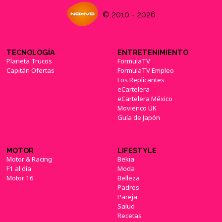
© 2010 - 2026
TECNOLOGÍA
ENTRETENIMIENTO
Planeta Trucos
FormulaTV
Capitán Ofertas
FormulaTV Empleo
Los Replicantes
eCartelera
eCartelera México
Movienco UK
Guía de Japón
MOTOR
LIFESTYLE
Motor & Racing
Bekia
F1 al día
Moda
Motor 16
Belleza
Padres
Pareja
Salud
Recetas