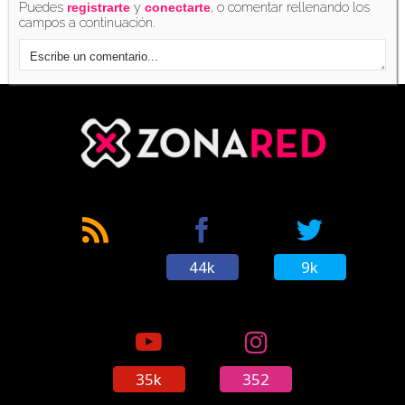
Puedes
y
, o comentar rellenando los
registrarte
conectarte
campos a continuación.
44k
9k
35k
352