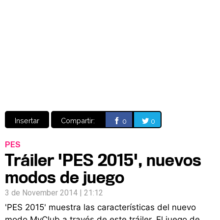
Video
CÓMICS
MANGA
Insertar
Compartir:
0
0
PES
Tráiler 'PES 2015', nuevos
modos de juego
3 de November 2014 | 21:12
'PES 2015' muestra las características del nuevo
modo MyClub a través de este tráiler. El juego de