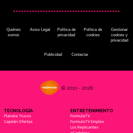
Quiénes
Aviso Legal
Política de
Política de
Gestionar
somos
privacidad
cookies
cookies y
privacidad
Publicidad
Contactar
© 2010 - 2026
TECNOLOGÍA
ENTRETENIMIENTO
Planeta Trucos
FormulaTV
Capitán Ofertas
FormulaTV Empleo
Los Replicantes
eCartelera