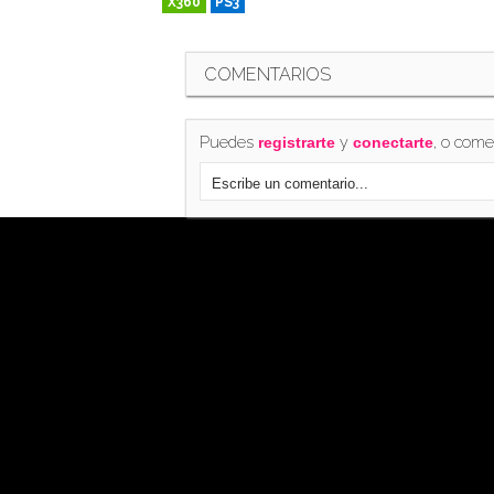
X360
PS3
RETRO
COMENTARIOS
Puedes
y
, o come
registrarte
conectarte