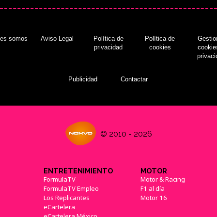
nes somos
Aviso Legal
Política de
Política de
Gestio
privacidad
cookies
cookie
privac
Publicidad
Contactar
© 2010 - 2026
ENTRETENIMIENTO
MOTOR
FormulaTV
Motor & Racing
FormulaTV Empleo
F1 al día
Los Replicantes
Motor 16
eCartelera
eCartelera México