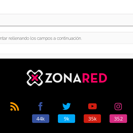
ntar rellenando los campos a continuación.
44k
9k
35k
352