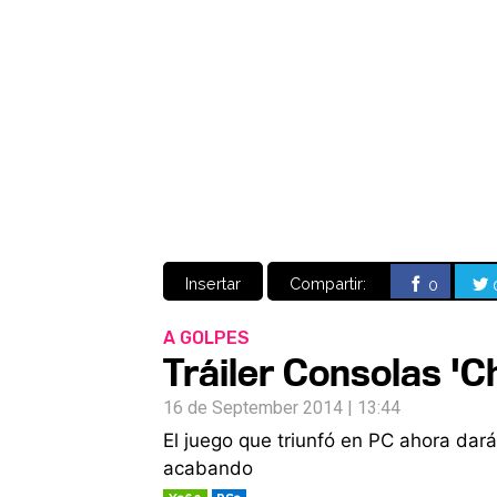
Insertar
Compartir:
0
A GOLPES
Tráiler Consolas 'C
16 de September 2014 | 13:44
El juego que triunfó en PC ahora dará
acabando