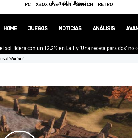
{literal}
{/literal}
PC
XBOX ONE
PS4
SWITCH
RETRO
HOME
JUEGOS
NOTICIAS
ANÁLISIS
AVA
el sol' lidera con un 12,2% en La 1 y 'Una receta para dos' no
OPINIÓN
dieval Warfare'
REPORTAJES