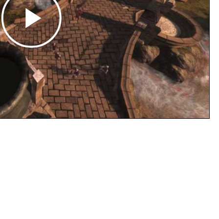
Play
Video