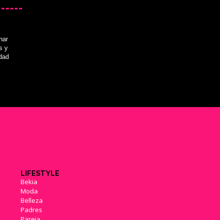
nar
s y
idad
LIFESTYLE
Bekia
Moda
Belleza
Padres
Pareja